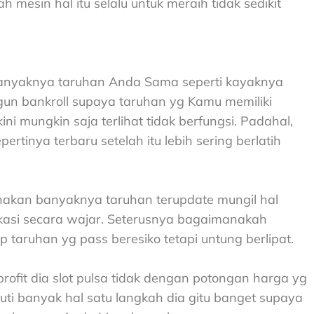
mesin hal itu selalu untuk meraih tidak sedikit
 banyaknya taruhan Anda Sama seperti kayaknya
n bankroll supaya taruhan yg Kamu memiliki
i mungkin saja terlihat tidak berfungsi. Padahal,
rtinya terbaru setelah itu lebih sering berlatih
akan banyaknya taruhan terupdate mungil hal
okasi secara wajar. Seterusnya bagaimanakah
 taruhan yg pass beresiko tetapi untung berlipat.
rofit dia slot pulsa tidak dengan potongan harga yg
uti banyak hal satu langkah dia gitu banget supaya