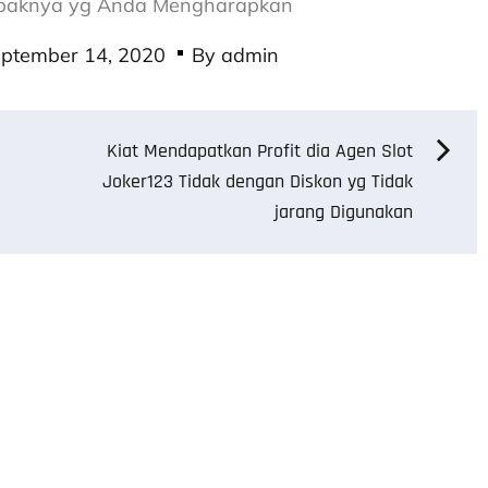
paknya yg Anda Mengharapkan
sted
ptember 14, 2020
By
admin
Kiat Mendapatkan Profit dia Agen Slot
Joker123 Tidak dengan Diskon yg Tidak
jarang Digunakan