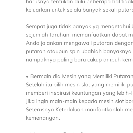
harusnya tentukan dulu beberapa hal tida
keluarkan untuk selalu banyak sekali putar
Sempat juga tidak banyak yg mengetahui 
sejumlah taruhan, memanfaatkan dapat m
Anda jalankan mengawali putaran dengan c
putaran ataupun spin ubahlah banyaknya t
nampaknya paling baru cukup ampuh kem
• Bermain dia Mesin yang Memiliki Putara
Setelah itu pilih mesin slot yang memiliki 
memberi inspirasi keuntungan yang lebih-l
Jika ingin main-main kepada mesin slot bo
Seterusnya Keterlaluan manfaatkanlah mes
kemenangan.