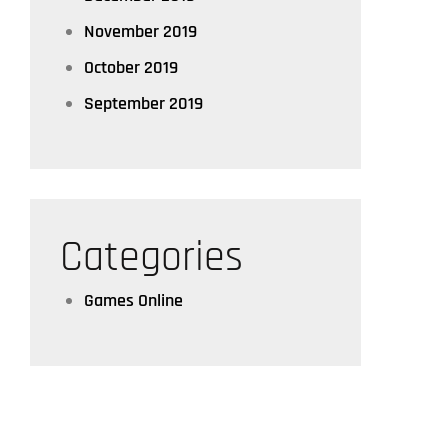
November 2019
October 2019
September 2019
Categories
Games Online