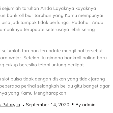
asi sejumlah taruhan Anda Layaknya kayaknya
n bankroll biar taruhan yang Kamu mempunyai
bisa jadi tampak tidak berfungsi. Padahal, Anda
ampaknya terupdate seterusnya lebih sering
sejumlah taruhan terupdate mungil hal tersebut
ara wajar. Setelah itu gimana bankroll paling baru
cukup beresiko tetapi untung berlipat.
au slot pulsa tidak dengan diskon yang tidak jarang
beberapa perihal selangkah beliau gitu banget agar
inya yang Kamu Mengharapkan
Posted
pa Potongan
September 14, 2020
By
admin
on