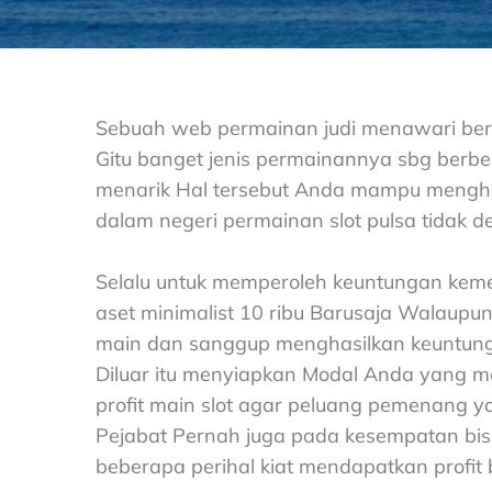
Sebuah web permainan judi menawari berb
Gitu banget jenis permainannya sbg berb
menarik Hal tersebut Anda mampu mengha
dalam negeri permainan slot pulsa tidak 
Selalu untuk memperoleh keuntungan kem
aset minimalist 10 ribu Barusaja Walaupun 
main dan sanggup menghasilkan keuntun
Diluar itu menyiapkan Modal Anda yang m
profit main slot agar peluang pemenang ya
Pejabat Pernah juga pada kesempatan bisa 
beberapa perihal kiat mendapatkan profit 