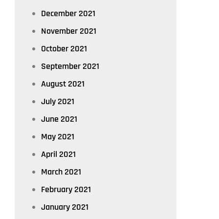
December 2021
November 2021
October 2021
September 2021
August 2021
July 2021
June 2021
May 2021
April 2021
March 2021
February 2021
January 2021