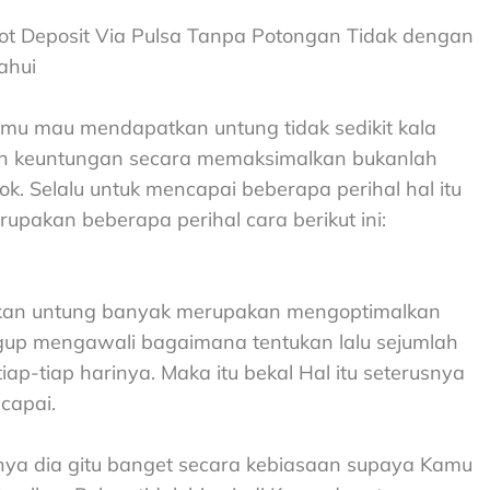
Slot Deposit Via Pulsa Tanpa Potongan Tidak dengan
ahui
amu mau mendapatkan untung tidak sedikit kala
aih keuntungan secara memaksimalkan bukanlah
. Selalu untuk mencapai beberapa perihal hal itu
pakan beberapa perihal cara berikut ini:
kan untung banyak merupakan mengoptimalkan
p mengawali bagaimana tentukan lalu sejumlah
p-tiap harinya. Maka itu bekal Hal itu seterusnya
capai.
ya dia gitu banget secara kebiasaan supaya Kamu