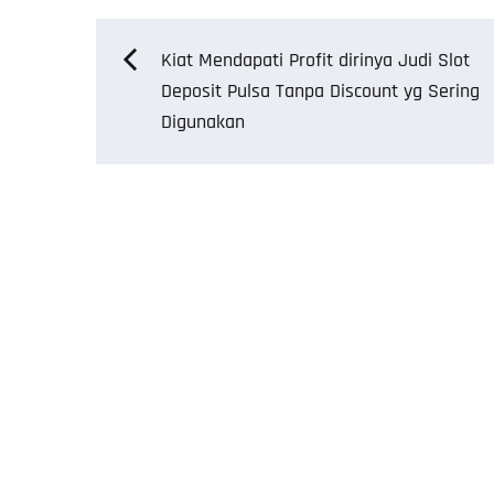
Post
Kiat Mendapati Profit dirinya Judi Slot
Deposit Pulsa Tanpa Discount yg Sering
Digunakan
navigation