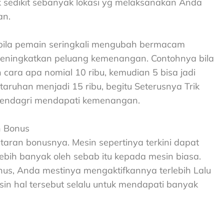
k sedikit sebanyak lokasi yg melaksanakan Anda
an.
bila pemain seringkali mengubah bermacam
eningkatkan peluang kemenangan. Contohnya bila
ara apa nomial 10 ribu, kemudian 5 bisa jadi
aruhan menjadi 15 ribu, begitu Seterusnya Trik
endagri mendapati kemenangan.
n Bonus
putaran bonusnya. Mesin sepertinya terkini dapat
ebih banyak oleh sebab itu kepada mesin biasa.
nus, Anda mestinya mengaktifkannya terlebih Lalu
in hal tersebut selalu untuk mendapati banyak