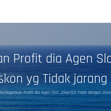
n Profit dia Agen Slo
skon yg Tidak jarang
Mendapatkan Profit dia Agen Slot Joker123 Tidak dengan Disk