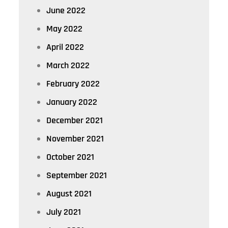
June 2022
May 2022
April 2022
March 2022
February 2022
January 2022
December 2021
November 2021
October 2021
September 2021
August 2021
July 2021