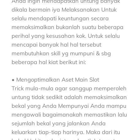
Anda ingin mendapatkan untung banyak
dikala bermain iya Melaksanakan Untuk
selalu mendapati keuntungan secara
memaksimalkan bukanlah suatu beberapa
perihal yang kesusahan kok. Untuk selalu
mencapai banyak hal hal tersebut
membutuhkan skill yg mumpuni & sbg
beberapa hal kiat berikut ini:
• Mengoptimalkan Aset Main Slot
Trick mula-mula agar sanggup memperoleh
untung tidak sedikit adalah memaksimalkan
bekal yang Anda Mempunyai Anda mampu
mengawali bagaimanakah memastikan lalu
sejumlah bekal yang jalankan Anda
keluarkan tiap-tiap harinya. Maka dari itu