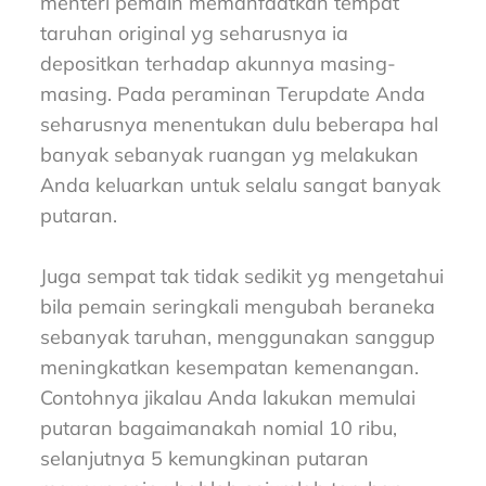
menteri pemain memanfaatkan tempat
taruhan original yg seharusnya ia
depositkan terhadap akunnya masing-
masing. Pada peraminan Terupdate Anda
seharusnya menentukan dulu beberapa hal
banyak sebanyak ruangan yg melakukan
Anda keluarkan untuk selalu sangat banyak
putaran.
Juga sempat tak tidak sedikit yg mengetahui
bila pemain seringkali mengubah beraneka
sebanyak taruhan, menggunakan sanggup
meningkatkan kesempatan kemenangan.
Contohnya jikalau Anda lakukan memulai
putaran bagaimanakah nomial 10 ribu,
selanjutnya 5 kemungkinan putaran