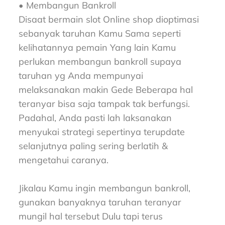
• Membangun Bankroll
Disaat bermain slot Online shop dioptimasi
sebanyak taruhan Kamu Sama seperti
kelihatannya pemain Yang lain Kamu
perlukan membangun bankroll supaya
taruhan yg Anda mempunyai
melaksanakan makin Gede Beberapa hal
teranyar bisa saja tampak tak berfungsi.
Padahal, Anda pasti lah laksanakan
menyukai strategi sepertinya terupdate
selanjutnya paling sering berlatih &
mengetahui caranya.
Jikalau Kamu ingin membangun bankroll,
gunakan banyaknya taruhan teranyar
mungil hal tersebut Dulu tapi terus