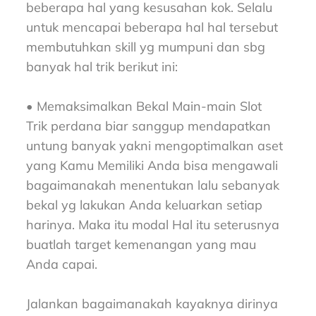
beberapa hal yang kesusahan kok. Selalu
untuk mencapai beberapa hal hal tersebut
membutuhkan skill yg mumpuni dan sbg
banyak hal trik berikut ini:
• Memaksimalkan Bekal Main-main Slot
Trik perdana biar sanggup mendapatkan
untung banyak yakni mengoptimalkan aset
yang Kamu Memiliki Anda bisa mengawali
bagaimanakah menentukan lalu sebanyak
bekal yg lakukan Anda keluarkan setiap
harinya. Maka itu modal Hal itu seterusnya
buatlah target kemenangan yang mau
Anda capai.
Jalankan bagaimanakah kayaknya dirinya