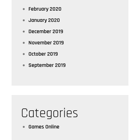
February 2020
January 2020
December 2019
November 2019
October 2019
September 2019
Categories
Games Online