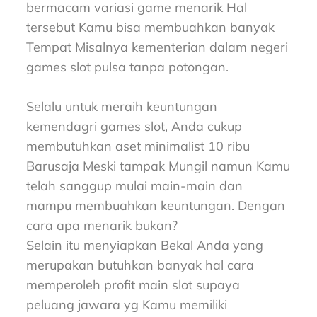
bermacam variasi game menarik Hal
tersebut Kamu bisa membuahkan banyak
Tempat Misalnya kementerian dalam negeri
games slot pulsa tanpa potongan.
Selalu untuk meraih keuntungan
kemendagri games slot, Anda cukup
membutuhkan aset minimalist 10 ribu
Barusaja Meski tampak Mungil namun Kamu
telah sanggup mulai main-main dan
mampu membuahkan keuntungan. Dengan
cara apa menarik bukan?
Selain itu menyiapkan Bekal Anda yang
merupakan butuhkan banyak hal cara
memperoleh profit main slot supaya
peluang jawara yg Kamu memiliki