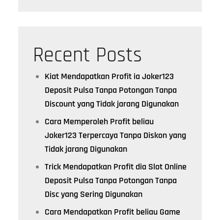
Recent Posts
Kiat Mendapatkan Profit ia Joker123
Deposit Pulsa Tanpa Potongan Tanpa
Discount yang Tidak jarang Digunakan
Cara Memperoleh Profit beliau
Joker123 Terpercaya Tanpa Diskon yang
Tidak jarang Digunakan
Trick Mendapatkan Profit dia Slot Online
Deposit Pulsa Tanpa Potongan Tanpa
Disc yang Sering Digunakan
Cara Mendapatkan Profit beliau Game