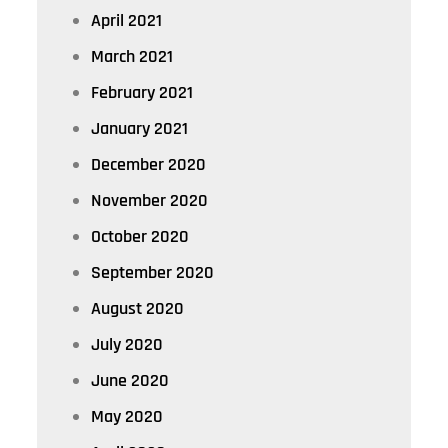
April 2021
March 2021
February 2021
January 2021
December 2020
November 2020
October 2020
September 2020
August 2020
July 2020
June 2020
May 2020