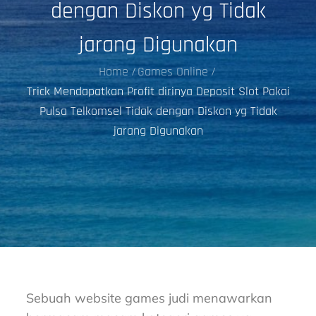
dengan Diskon yg Tidak
jarang Digunakan
Home
Games Online
Trick Mendapatkan Profit dirinya Deposit Slot Pakai
Pulsa Telkomsel Tidak dengan Diskon yg Tidak
jarang Digunakan
Sebuah website games judi menawarkan