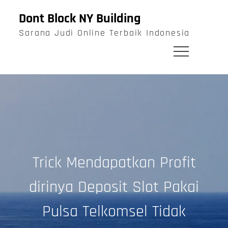
Skip
Dont Block NY Building
to
Sarana Judi Online Terbaik Indonesia
content
Trick Mendapatkan Profit
dirinya Deposit Slot Pakai
Pulsa Telkomsel Tidak