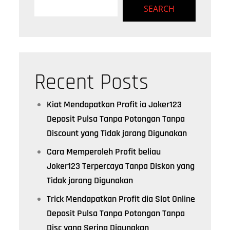
SEARCH
Recent Posts
Kiat Mendapatkan Profit ia Joker123
Deposit Pulsa Tanpa Potongan Tanpa
Discount yang Tidak jarang Digunakan
Cara Memperoleh Profit beliau
Joker123 Terpercaya Tanpa Diskon yang
Tidak jarang Digunakan
Trick Mendapatkan Profit dia Slot Online
Deposit Pulsa Tanpa Potongan Tanpa
Disc yang Sering Digunakan