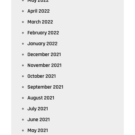
May 2022
April 2022
March 2022
February 2022
January 2022
December 2021
November 2021
October 2021
September 2021
August 2021
July 2021
June 2021
May 2021