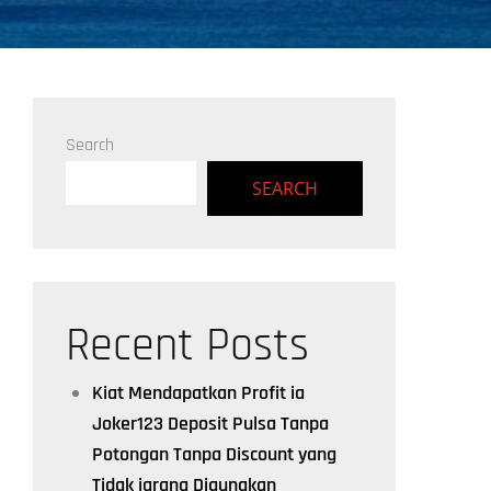
Search
SEARCH
Recent Posts
Kiat Mendapatkan Profit ia
Joker123 Deposit Pulsa Tanpa
Potongan Tanpa Discount yang
Tidak jarang Digunakan