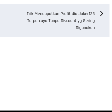
Trik Mendapatkan Profit dia Joker123
Terpercaya Tanpa Discount yg Sering
Digunakan