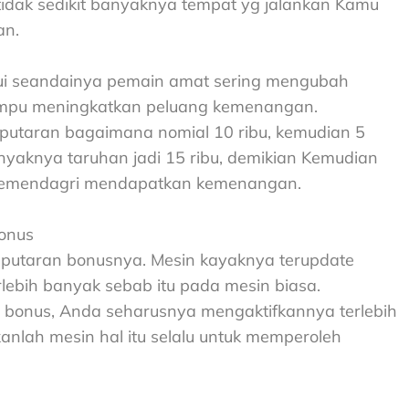
idak sedikit banyaknya tempat yg jalankan Kamu
an.
ahui seandainya pemain amat sering mengubah
mpu meningkatkan peluang kemenangan.
putaran bagaimana nomial 10 ribu, kemudian 5
nyaknya taruhan jadi 15 ribu, demikian Kemudian
 kemendagri mendapatkan kemenangan.
Bonus
i putaran bonusnya. Mesin kayaknya terupdate
lebih banyak sebab itu pada mesin biasa.
 bonus, Anda seharusnya mengaktifkannya terlebih
nlah mesin hal itu selalu untuk memperoleh