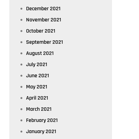
December 2021
November 2021
October 2021
September 2021
August 2021
July 2021
June 2021
May 2021
April 2021
March 2021
February 2021
January 2021