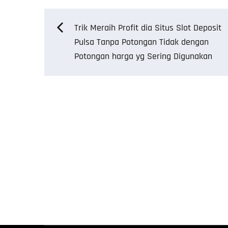
Post
Trik Meraih Profit dia Situs Slot Deposit
Pulsa Tanpa Potongan Tidak dengan
Potongan harga yg Sering Digunakan
navigation