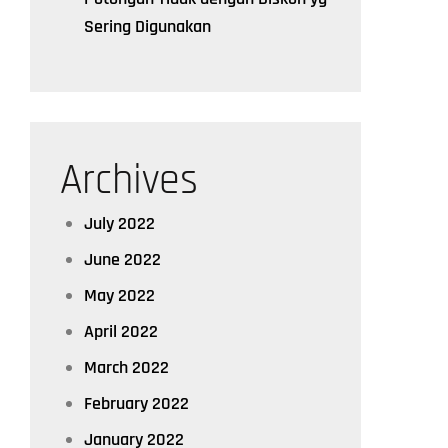
Sering Digunakan
Archives
July 2022
June 2022
May 2022
April 2022
March 2022
February 2022
January 2022